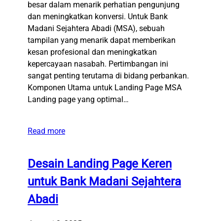
besar dalam menarik perhatian pengunjung
dan meningkatkan konversi. Untuk Bank
Madani Sejahtera Abadi (MSA), sebuah
tampilan yang menarik dapat memberikan
kesan profesional dan meningkatkan
kepercayaan nasabah. Pertimbangan ini
sangat penting terutama di bidang perbankan.
Komponen Utama untuk Landing Page MSA
Landing page yang optimal…
Read more
Desain Landing Page Keren
untuk Bank Madani Sejahtera
Abadi