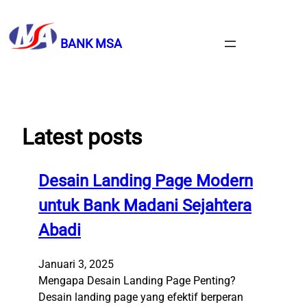
Lewati
ke
BANK MSA
konten
Latest posts
Desain Landing Page Modern
untuk Bank Madani Sejahtera
Abadi
Januari 3, 2025
Mengapa Desain Landing Page Penting?
Desain landing page yang efektif berperan